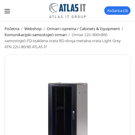
Košarica
0
Početna
/
Webshop
/
Ormari i oprema / Cabinets & Equipment
/
Komunikacijski samostojeći ormari
/
Ormar 22U 800×800
samostojeći FD-staklena vrata RD-dvoja metalna vrata Light Grey
ATN 22U-80/80 ATLAS IT