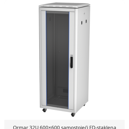
Ormar 32U 600×600 samostojeći FD-staklena