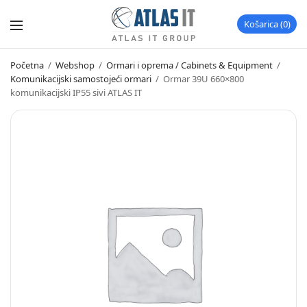
Košarica
0
Početna
/
Webshop
/
Ormari i oprema / Cabinets & Equipment
/
Komunikacijski samostojeći ormari
/
Ormar 39U 660×800
komunikacijski IP55 sivi ATLAS IT