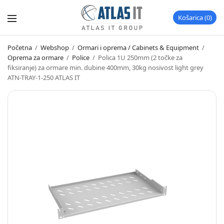
Košarica
0
Početna
/
Webshop
/
Ormari i oprema / Cabinets & Equipment
/
Oprema za ormare
/
Police
/
Polica 1U 250mm (2 točke za
fiksiranje) za ormare min. dubine 400mm, 30kg nosivost light grey
ATN-TRAY-1-250 ATLAS IT