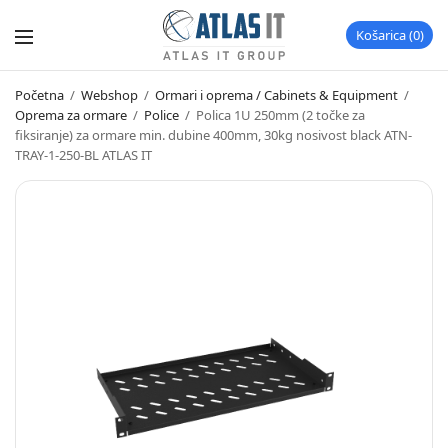
Košarica
0
Početna
/
Webshop
/
Ormari i oprema / Cabinets & Equipment
/
Oprema za ormare
/
Police
/
Polica 1U 250mm (2 točke za
fiksiranje) za ormare min. dubine 400mm, 30kg nosivost black ATN-
TRAY-1-250-BL ATLAS IT