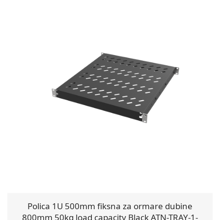
Polica 1U 500mm fiksna za ormare dubine
800mm 50kg load capacity Black ATN-TRAY-1-