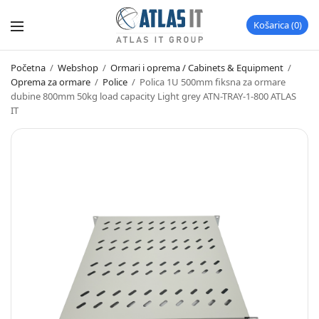
Košarica
0
Početna
/
Webshop
/
Ormari i oprema / Cabinets & Equipment
/
Oprema za ormare
/
Police
/
Polica 1U 500mm fiksna za ormare
dubine 800mm 50kg load capacity Light grey ATN-TRAY-1-800 ATLAS
IT