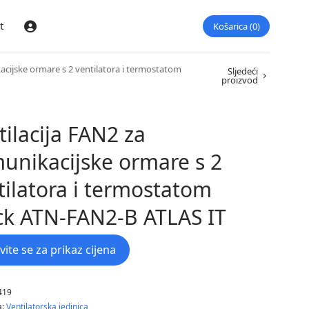
t
Košarica
0
Prijava
acijske ormare s 2 ventilatora i termostatom
Sljedeći
proizvod
tilacija FAN2 za
unikacijske ormare s 2
tilatora i termostatom
ck ATN-FAN2-B ATLAS IT
avite se za prikaz cijena
419
a:
Ventilatorska jedinica