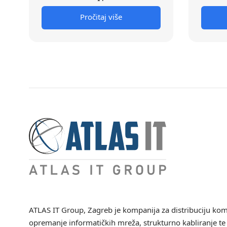
Pročitaj više
ATLAS IT Group
, Zagreb je kompanija za distribuciju ko
opremanje informatičkih mreža, strukturno kabliranje te 