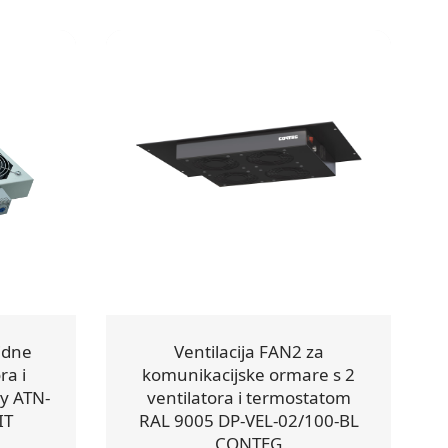
zidne
Ventilacija FAN2 za
ra i
komunikacijske ormare s 2
y ATN-
ventilatora i termostatom
IT
RAL 9005 DP-VEL-02/100-BL
CONTEG