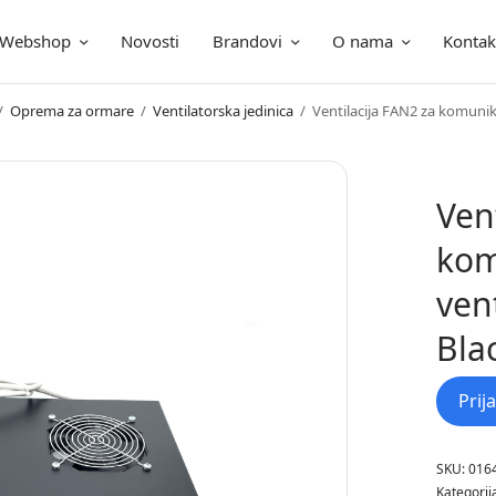
Webshop
Novosti
Brandovi
O nama
Kontak
ica
/
Oprema za ormare
/
Ventilatorska jedinica
/
Ventilacija FAN2 za komunik
Ven
kom
ven
Bla
Prij
SKU:
016
Kategorij