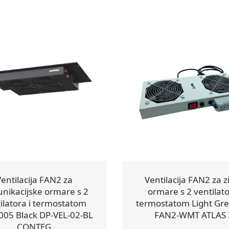
entilacija FAN2 za
Ventilacija FAN2 za 
nikacijske ormare s 2
ormare s 2 ventilato
ilatora i termostatom
termostatom Light Gre
005 Black DP-VEL-02-BL
FAN2-WMT ATLAS 
CONTEG