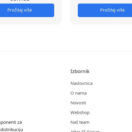
Pročitaj više
Pročitaj više
Izbornik
Naslovnica
O nama
Novosti
Webshop
mponenti za
Naš team
distribuciju
Atlas IT Group