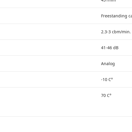
Freestanding c
2.3-3 cbm/min.
41-46 dB
Analog
-10 C°
70 C°