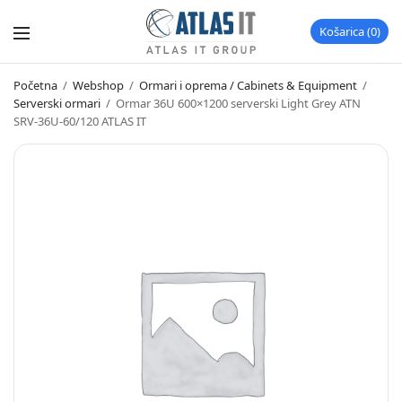
Košarica
0
Početna
/
Webshop
/
Ormari i oprema / Cabinets & Equipment
/
Serverski ormari
/
Ormar 36U 600×1200 serverski Light Grey ATN
SRV-36U-60/120 ATLAS IT