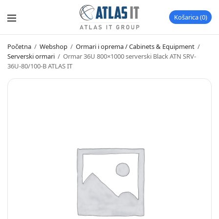
Košarica
0
Početna
/
Webshop
/
Ormari i oprema / Cabinets & Equipment
/
Serverski ormari
/
Ormar 36U 800×1000 serverski Black ATN SRV-
36U-80/100-B ATLAS IT