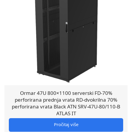
Ormar 47U 800×1100 serverski FD-70%
perforirana prednja vrata RD-dvokrilna 70%
perforirana vrata Black ATN SRV-47U-80/110-B
ATLAS IT
Pročitaj više