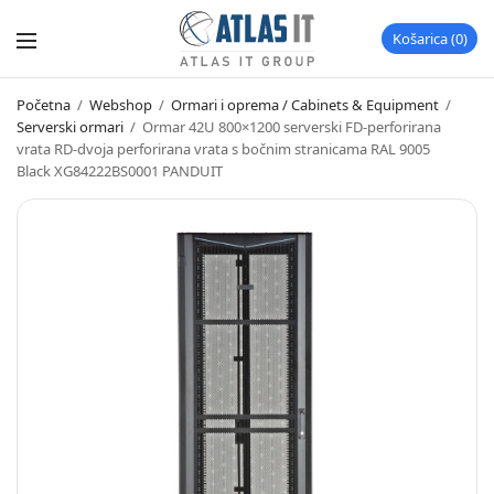
Košarica
0
Početna
/
Webshop
/
Ormari i oprema / Cabinets & Equipment
/
Serverski ormari
/
Ormar 42U 800×1200 serverski FD-perforirana
vrata RD-dvoja perforirana vrata s bočnim stranicama RAL 9005
Black XG84222BS0001 PANDUIT