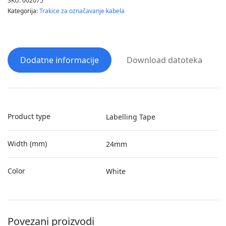
SKU:
002075
Kategorija:
Trakice za označavanje kabela
Dodatne informacije
Download datoteka
Product type
Labelling Tape
Width (mm)
24mm
Color
White
Povezani proizvodi