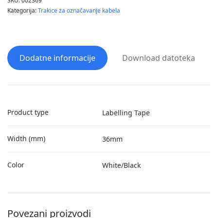
SKU:
002369
Kategorija:
Trakice za označavanje kabela
Dodatne informacije
Download datoteka
Product type
Labelling Tape
Width (mm)
36mm
Color
White/Black
Povezani proizvodi