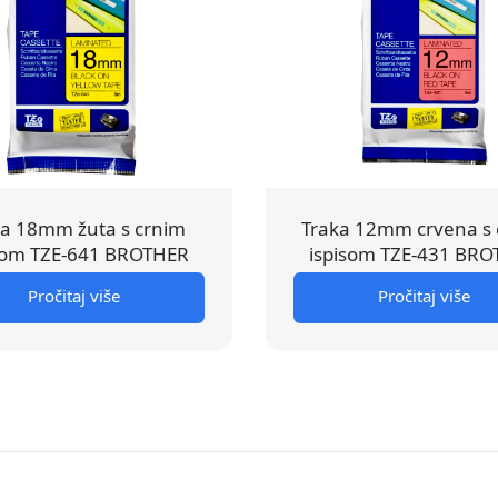
ka 18mm žuta s crnim
Traka 12mm crvena s 
som TZE-641 BROTHER
ispisom TZE-431 BR
Pročitaj više
Pročitaj više