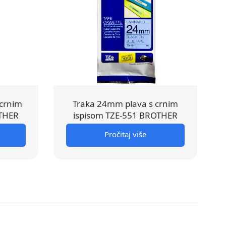
crnim
Traka 24mm plava s crnim
OTHER
ispisom TZE-551 BROTHER
Pročitaj više