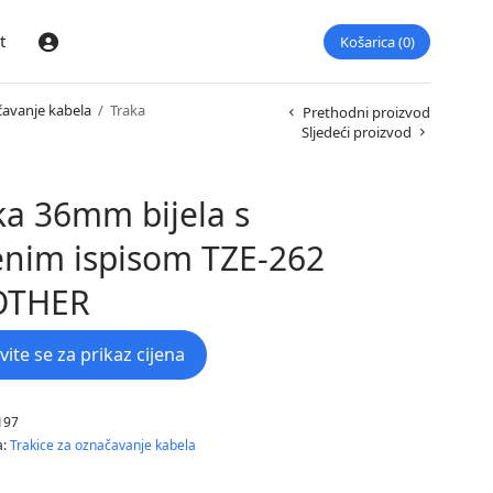
t
Košarica
0
Prijava
čavanje kabela
/
Traka
Prethodni proizvod
Sljedeći proizvod
ka 36mm bijela s
enim ispisom TZE-262
OTHER
avite se za prikaz cijena
197
a:
Trakice za označavanje kabela