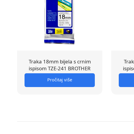
Traka 18mm bijela s crnim
Tra
ispisom TZE-241 BROTHER
ispi
Pročitaj više