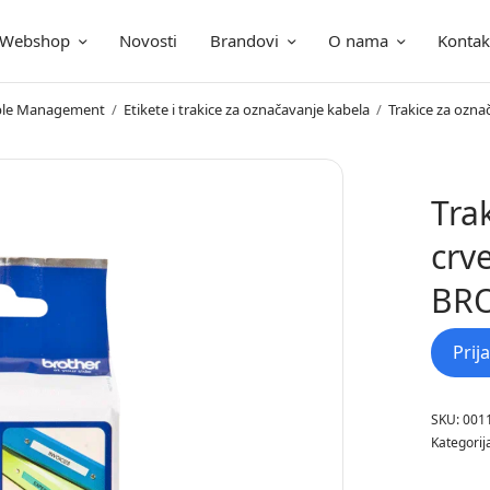
Webshop
Novosti
Brandovi
O nama
Kontak
ica
Cable Management
/
Etikete i trakice za označavanje kabela
/
Trakice za ozna
Tra
crv
BR
Prij
SKU:
001
Kategorij