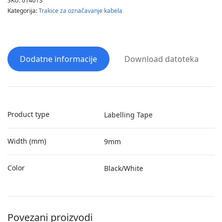
SKU:
014013
Kategorija:
Trakice za označavanje kabela
Dodatne informacije
Download datoteka
Product type
Labelling Tape
Width (mm)
9mm
Color
Black/White
Povezani proizvodi