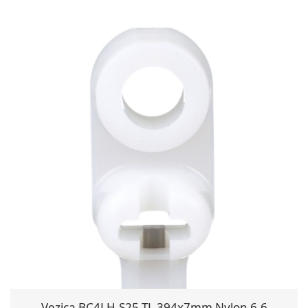
Vezica BC4LH-S25-TL 394x7mm Nylon 6.6