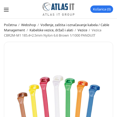
Košarica
0
Početna
/
Webshop
/
Vođenje, zaštita i označavanje kabela / Cable
Management
/
Kabelske vezice, držači i alati
/
Vezice
/
Vezica
CBR2M-M1 185.4×2.5mm Nylon 6.6 Brown 1/1000 PANDUIT