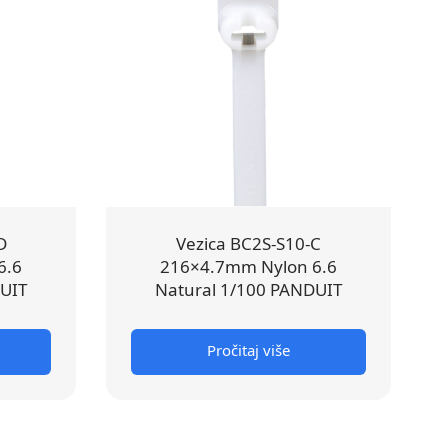
D
Vezica BC2S-S10-C
6.6
216×4.7mm Nylon 6.6
DUIT
Natural 1/100 PANDUIT
Pročitaj više