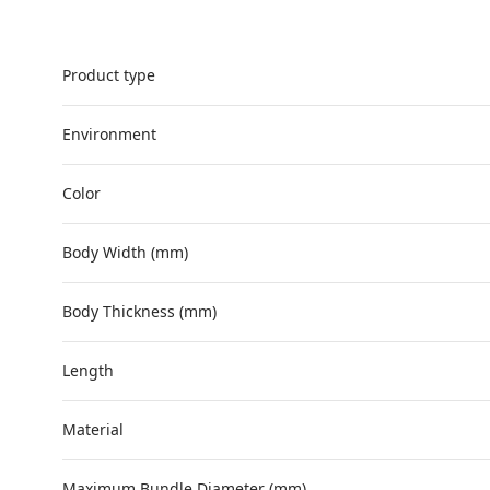
Product type
Environment
Color
Body Width (mm)
Body Thickness (mm)
Length
Material
Maximum Bundle Diameter (mm)