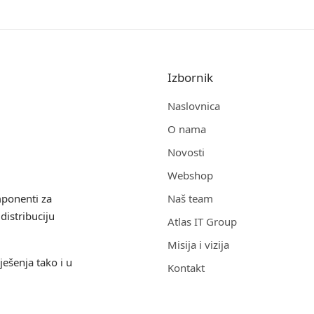
Izbornik
Naslovnica
O nama
Novosti
Webshop
mponenti za
Naš team
distribuciju
Atlas IT Group
Misija i vizija
ješenja tako i u
Kontakt