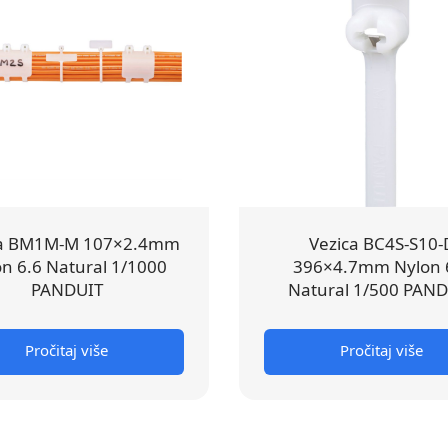
ca BM1M-M 107×2.4mm
Vezica BC4S-S10-
n 6.6 Natural 1/1000
396×4.7mm Nylon 
PANDUIT
Natural 1/500 PAN
Pročitaj više
Pročitaj više