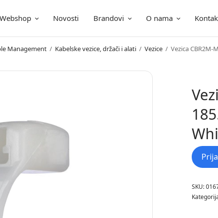
Webshop
Novosti
Brandovi
O nama
Kontak
ica
Cable Management
/
Kabelske vezice, držači i alati
/
Vezice
/
Vezica CBR2M-M
Vez
185
Whi
Prij
SKU:
016
Kategorij