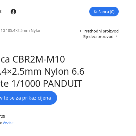
t
Košarica
0
Prijava
10 185.4×2.5mm Nylon
Prethodni proizvod
Sljedeći proizvod
ica CBR2M-M10
.4×2.5mm Nylon 6.6
te 1/1000 PANDUIT
avite se za prikaz cijena
728
a:
Vezice