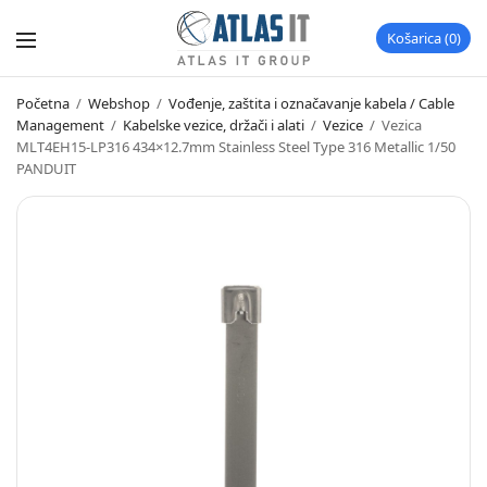
Košarica
0
Početna
/
Webshop
/
Vođenje, zaštita i označavanje kabela / Cable
Management
/
Kabelske vezice, držači i alati
/
Vezice
/
Vezica
MLT4EH15-LP316 434×12.7mm Stainless Steel Type 316 Metallic 1/50
PANDUIT