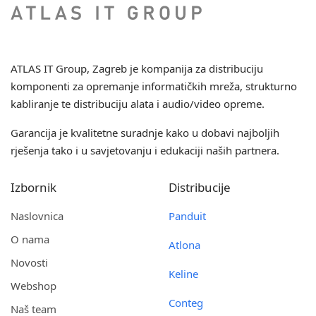
ATLAS IT Group
, Zagreb je kompanija za distribuciju
komponenti za opremanje informatičkih mreža, strukturno
kabliranje te distribuciju alata i audio/video opreme.
Garancija je kvalitetne suradnje kako u dobavi najboljih
rješenja tako i u savjetovanju i edukaciji naših partnera.
Izbornik
Distribucije
Naslovnica
Panduit
O nama
Atlona
Novosti
Keline
Webshop
Conteg
Naš team