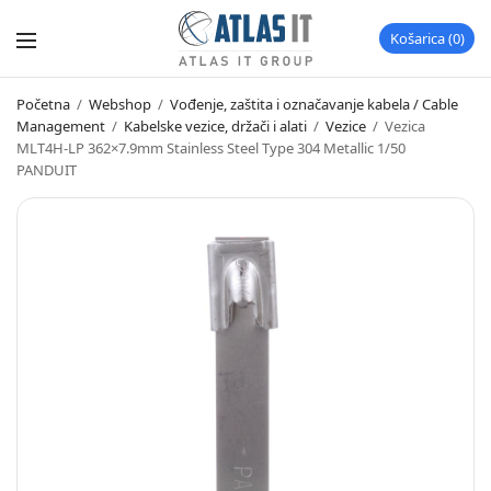
Košarica
0
Početna
/
Webshop
/
Vođenje, zaštita i označavanje kabela / Cable
Management
/
Kabelske vezice, držači i alati
/
Vezice
/
Vezica
MLT4H-LP 362×7.9mm Stainless Steel Type 304 Metallic 1/50
PANDUIT