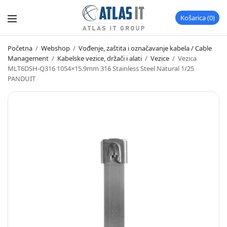
Košarica
0
Početna
/
Webshop
/
Vođenje, zaštita i označavanje kabela / Cable
Management
/
Kabelske vezice, držači i alati
/
Vezice
/
Vezica
MLT6DSH-Q316 1054×15.9mm 316 Stainless Steel Natural 1/25
PANDUIT