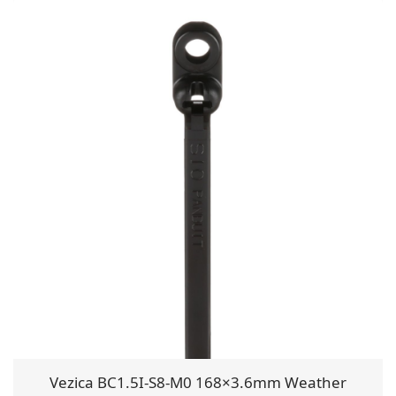
Vezica BC1.5I-S8-M0 168×3.6mm Weather