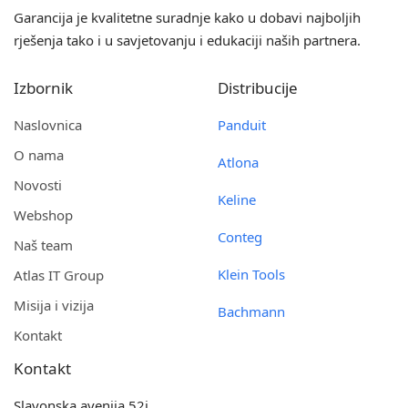
Garancija je kvalitetne suradnje kako u dobavi najboljih
rješenja tako i u savjetovanju i edukaciji naših partnera.
Izbornik
Distribucije
Naslovnica
Panduit
O nama
Atlona
Novosti
Keline
Webshop
Conteg
Naš team
Klein Tools
Atlas IT Group
Misija i vizija
Bachmann
Kontakt
Kontakt
Slavonska avenija 52i,