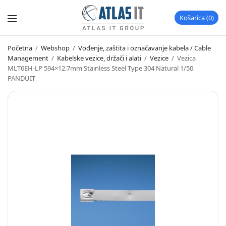
Košarica
0
Početna
/
Webshop
/
Vođenje, zaštita i označavanje kabela / Cable
Management
/
Kabelske vezice, držači i alati
/
Vezice
/
Vezica
MLT6EH-LP 594×12.7mm Stainless Steel Type 304 Natural 1/50
PANDUIT