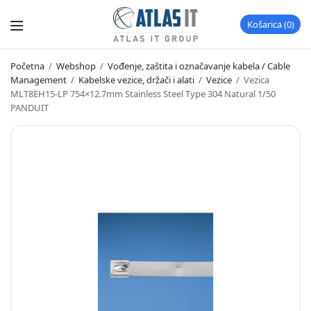
Košarica
0
Početna
/
Webshop
/
Vođenje, zaštita i označavanje kabela / Cable
Management
/
Kabelske vezice, držači i alati
/
Vezice
/
Vezica
MLT8EH15-LP 754×12.7mm Stainless Steel Type 304 Natural 1/50
PANDUIT