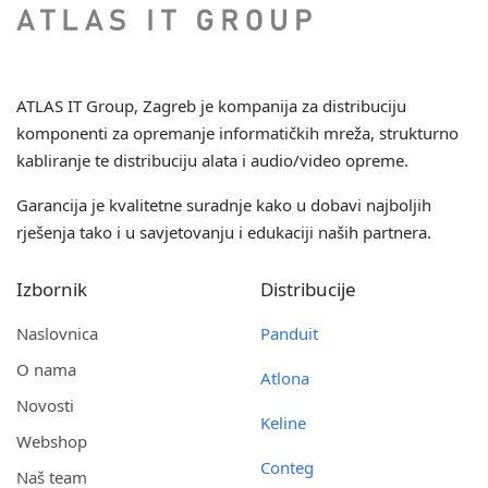
ATLAS IT Group
, Zagreb je kompanija za distribuciju
komponenti za opremanje informatičkih mreža, strukturno
kabliranje te distribuciju alata i audio/video opreme.
Garancija je kvalitetne suradnje kako u dobavi najboljih
rješenja tako i u savjetovanju i edukaciji naših partnera.
Izbornik
Distribucije
Naslovnica
Panduit
O nama
Atlona
Novosti
Keline
Webshop
Conteg
Naš team