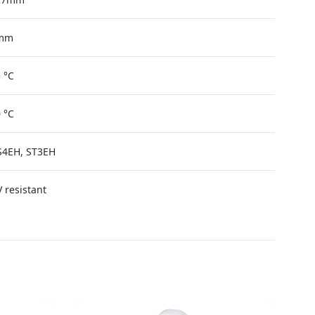
mm
 °C
 °C
S4EH, ST3EH
 resistant