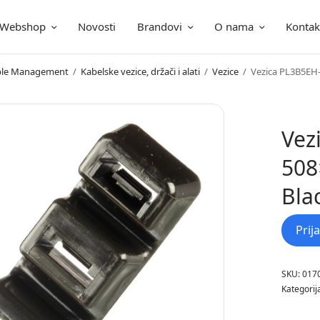
Webshop
Novosti
Brandovi
O nama
Kontak
ica
Cable Management
/
Kabelske vezice, držači i alati
/
Vezice
/
Vezica PL3B5EH
Vez
508
Bla
Prij
SKU:
017
Kategorij