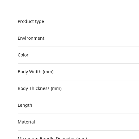
Product type
Environment
Color
Body Width (mm)
Body Thickness (mm)
Length
Material
Maximum Bundle Diameter (mm)