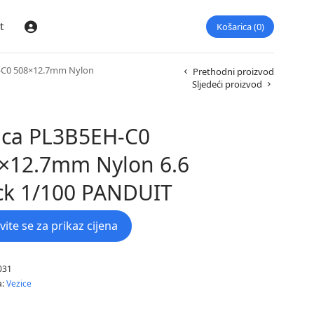
t
Košarica
0
Prijava
-C0 508×12.7mm Nylon
Prethodni proizvod
Sljedeći proizvod
ica PL3B5EH-C0
×12.7mm Nylon 6.6
ck 1/100 PANDUIT
avite se za prikaz cijena
031
a:
Vezice