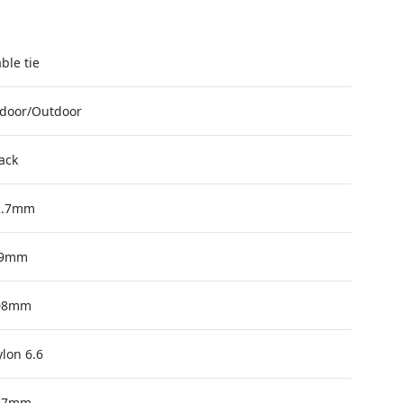
ble tie
ndoor/Outdoor
ack
2.7mm
.9mm
08mm
lon 6.6
27mm