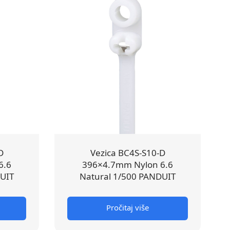
D
Vezica BC4S-S10-D
6.6
396×4.7mm Nylon 6.6
DUIT
Natural 1/500 PANDUIT
Pročitaj više