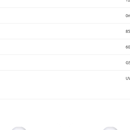
0
85
60
G
UV