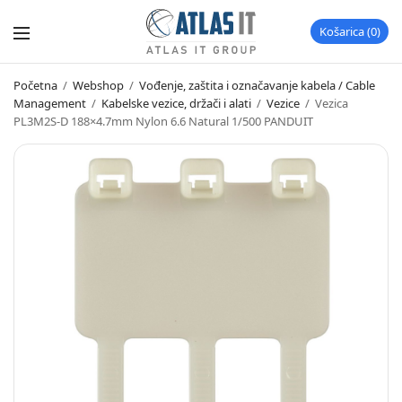
Košarica
0
Početna
/
Webshop
/
Vođenje, zaštita i označavanje kabela / Cable
Management
/
Kabelske vezice, držači i alati
/
Vezice
/
Vezica
PL3M2S-D 188×4.7mm Nylon 6.6 Natural 1/500 PANDUIT