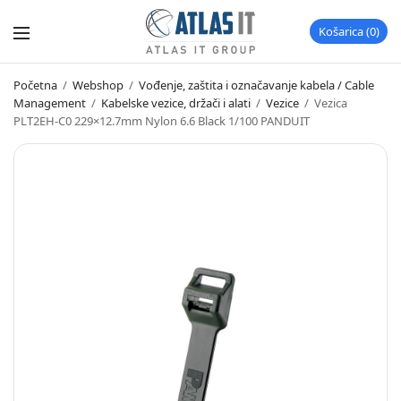
Košarica
0
Početna
/
Webshop
/
Vođenje, zaštita i označavanje kabela / Cable
Management
/
Kabelske vezice, držači i alati
/
Vezice
/
Vezica
PLT2EH-C0 229×12.7mm Nylon 6.6 Black 1/100 PANDUIT