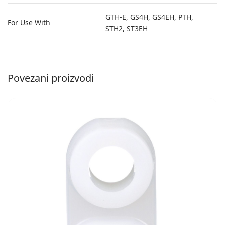
GTH-E, GS4H, GS4EH, PTH,
For Use With
STH2, ST3EH
Povezani proizvodi