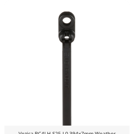
Vezica BC4LH-S25-L0 394x7mm Weather