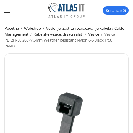
Košarica
0
Početna
/
Webshop
/
Vođenje, zaštita i označavanje kabela / Cable
Management
/
Kabelske vezice, držači i alati
/
Vezice
/
Vezica
PLT2H-L0 206×7.6mm Weather Resistant Nylon 6.6 Black 1/50
PANDUIT