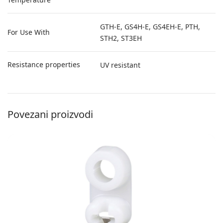
GTH-E, GS4H-E, GS4EH-E, PTH,
For Use With
STH2, ST3EH
Resistance properties
UV resistant
Povezani proizvodi