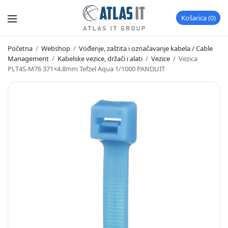
Košarica
0
Početna
/
Webshop
/
Vođenje, zaštita i označavanje kabela / Cable
Management
/
Kabelske vezice, držači i alati
/
Vezice
/
Vezica
PLT4S-M76 371×4.8mm Tefzel Aqua 1/1000 PANDUIT