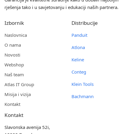
rješenja tako i u savjetovanju i edukaciji naših partnera.
Izbornik
Distribucije
Naslovnica
Panduit
O nama
Atlona
Novosti
Keline
Webshop
Conteg
Naš team
Klein Tools
Atlas IT Group
Misija i vizija
Bachmann
Kontakt
Kontakt
Slavonska avenija 52i,