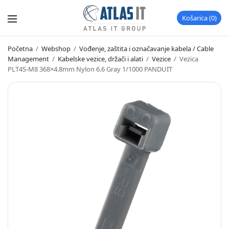
Košarica
0
Početna
/
Webshop
/
Vođenje, zaštita i označavanje kabela / Cable
Management
/
Kabelske vezice, držači i alati
/
Vezice
/
Vezica
PLT4S-M8 368×4.8mm Nylon 6.6 Gray 1/1000 PANDUIT